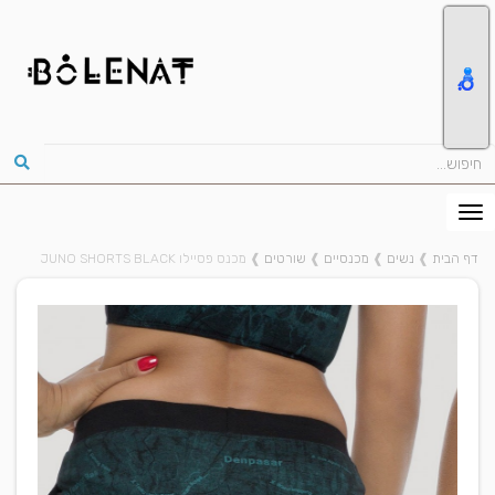
דף הבית
❱
נשים
❱
מכנסיים
❱
שורטים
❱
מכנס פסיילו JUNO SHORTS BLACK