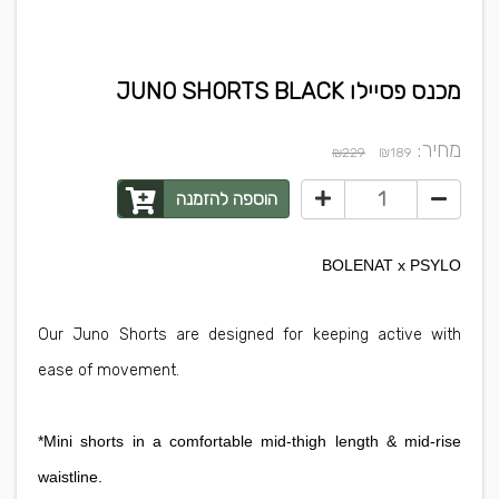
מכנס פסיילו JUNO SHORTS BLACK
מחיר:
₪
₪229
189
הוספה להזמנה
BOLENAT x PSYLO
Our Juno Shorts are designed for keeping active with
ease of movement.
*Mini shorts in a comfortable mid-thigh length & mid-rise
waistline.