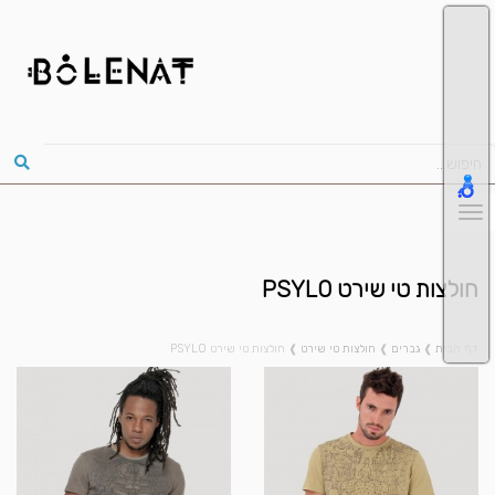
חולצות טי שירט PSYLO
דף הבית
❱
גברים
❱
חולצות טי שירט
❱
חולצות טי שירט PSYLO