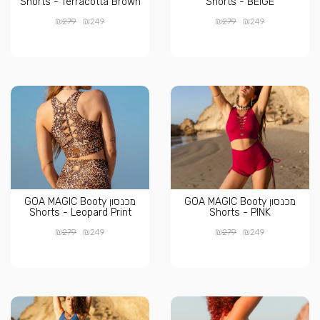
Shorts - Terracotta Brown
Shorts - BEIGE
₪
₪
₪
₪
279
249
279
249
מכנסון GOA MAGIC Booty
מכנסון GOA MAGIC Booty
Shorts - Leopard Print
Shorts - PINK
₪
₪
₪
₪
279
249
279
249