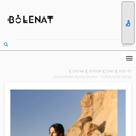
דף הבית
❱
נשים
❱
מכנסיים
❱
שורטים
❱
מכנסון GOA MAGIC Booty Shorts - TURQUOISE