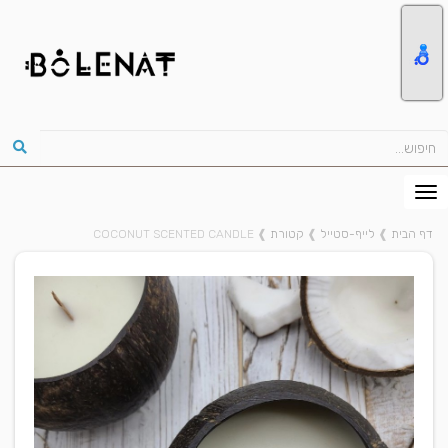
דף הבית
❱
לייף-סטייל
❱
קטורת
❱
COCONUT SCENTED CANDLE