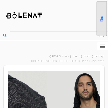
דף הבית
❱
גברים
❱
גופיות
❱
גופיות PSYLO
❱
גופיית קפוצ'ון פסיילו TIGER SLEEVELESS HOODIE - BLACK