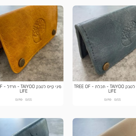
מיני קייס לטבק TAIYOO - תכלת - TREE OF
מיני ק
LIFE
LIFE
₪
₪
₪
₪
70
55
70
55