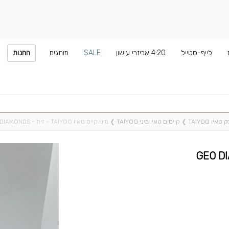
לייף-סטייל
4:20 אביזרי עישון
SALE
מותגים
החנות
יו TAIYOO
❱
קייסים טאיו מיני TAIYOO
❱
מיני קייס טאיו TAIYOO - זית - GEO DIAMONDS