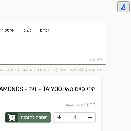
גברים
נשים
אקססוריז
דף הבית
❱
4:20 אביזרי עישון
❱
קייסים ונרתיקים לטבק
❱
קייסים לטבק טא
מיני קייס טאיו TAIYOO - זית - GEO DIAMONDS
מחיר:
₪
₪70
55
הוספה להזמנה