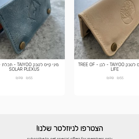
מיני קייס לטבק TAIYOO - לבן - TREE OF
SOLAR PLEXUS
LIFE
₪
₪
₪
₪
70
55
70
55
הצטרפו לניוזלטר שלנו!
​subscribe to get special offers for members only