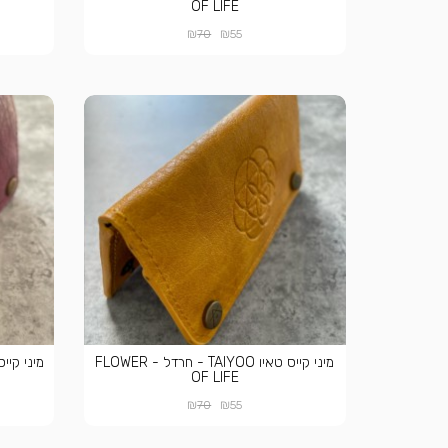
OF LIFE
₪
₪
70
55
מיני קייס טאיו TAIYOO - חרדל - FLOWER
OF LIFE
₪
₪
70
55