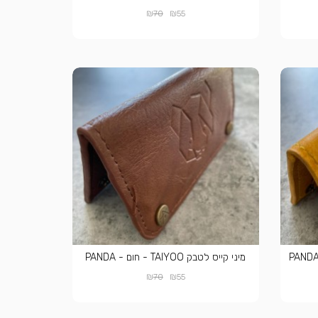
₪
₪
70
55
מיני קייס לטבק TAIYOO - חום - PANDA
₪
₪
70
55