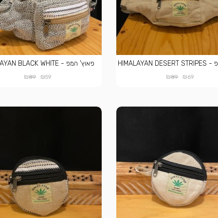
HIMALAYAN D
פאוץ' המפ - HIMALAYAN BLACK WHITE
₪
₪
₪
₪
89
59
89
69