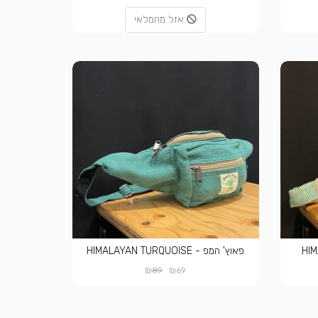
אזל מהמלאי
פאוץ' המפ - HIMALAYAN TURQUOISE
₪
₪
89
69