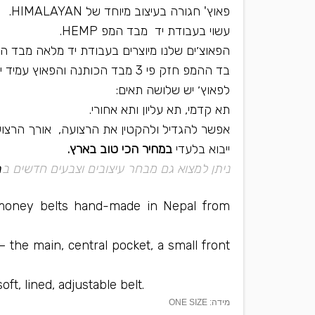
פאוץ' חגורה בעיצוב מיוחד של HIMALAYAN.
עשוי בעבודת יד מבד המפ HEMP.
הפאוצ׳ים שלנו מיוצרים בעבודת יד מלאה מבד ה
בד ההמפ חזק פי 3 מבד הכותנה והפאוץ עמיד יותר ומתאים לשימוש יומיומי.
לפאוץ׳ יש שלושה תאים:
תא קדמי, תא עליון ותא אחורי.
אפשר להגדיל ולהקטין את הרצועה, אורך הרצועה מקס
ייבוא בלעדי
במחיר הכי טוב בארץ.
ניתן למצוא גם מבחר עיצובים וצבעים חדשים ב
ח
 money belts hand-made in Nepal from
the main, central pocket, a small front
t, lined, adjustable belt.
מידה: ONE SIZE