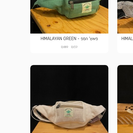
פאוץ' המפ - HIMALAYAN GREEN
₪
₪
89
59