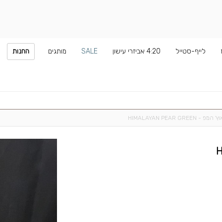
לייף-סטייל
4:20 אביזרי עישון
SALE
מותגים
החנות
המפ - HIMALAYAN PEAR GREEN