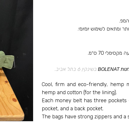
המפ.
ימלי 70 ס״מ.
בשינקין 6 בתל אביב.
נות BOLENAT
Cool, firm and eco-friendly, hemp
hemp and cotton (for the lining).
Each money belt has three pockets – 
pocket, and a back pocket.
The bags have strong zippers and a sof