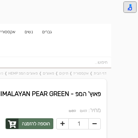
גברים
נשים
אקססוריז
דף הבית
❱
אקססוריז
❱
תיקים
❱
פאוצ'ים
❱
פאוצ'ים המפ HEMP
❱
פאוץ' 
פאוץ' המפ - HIMALAYAN PEAR GREEN
מחיר:
₪
₪89
49
הוספה להזמנה