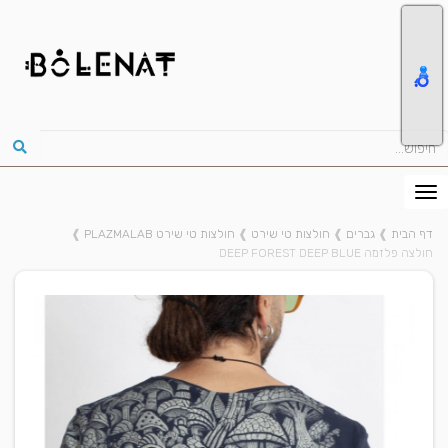
דף הבית
❱
גברים
❱
חולצות טי שירט
❱
חולצות טי שירט PLAZMALAB
❱
חולצה פלזמה DEEP FOREST DEEP BLUE