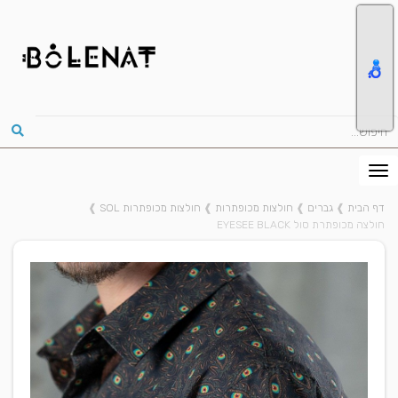
דף הבית
❱
גברים
❱
חולצות מכופתרות
❱
חולצות מכופתרות SOL
❱
חולצה מכופתרת סול EYESEE BLACK