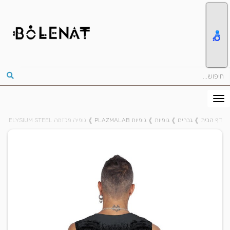
דף הבית
❱
גברים
❱
גופיות
❱
גופיות PLAZMALAB
❱
גופיה פלזמה ELYSIUM STEEL