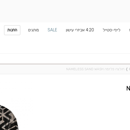
לייף-סטייל
4:20 אביזרי עישון
SALE
מותגים
החנות
❱
חולצה פלזמה NAMELESS SAND WASH