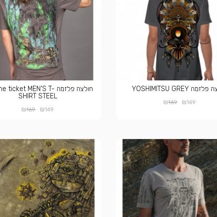
זמה YOSHIMITSU GREY
חולצה פלזמה  ticket MEN'S T
SHIRT STEEL
₪
₪
169
149
₪
₪
169
149