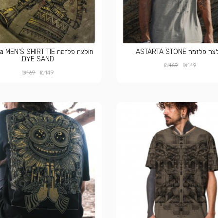
 פלזמה ASTARTA STONE
חולצה פלזמה EN'S SHIRT TIE
DYE SAND
₪
₪
169
149
₪
₪
169
149