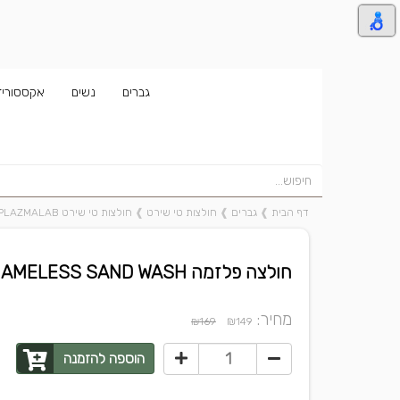
גברים
נשים
אקססוריז
דף הבית
❱
גברים
❱
חולצות טי שירט
❱
חולצות טי שירט PLAZMALAB
חולצה פלזמה NAMELESS SAND WASH
מחיר:
₪
₪169
149
הוספה להזמנה