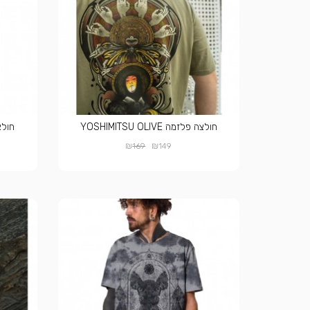
חולצה פלזמה YOSHIMITSU OLIVE
חולצה פל
₪
₪
169
149